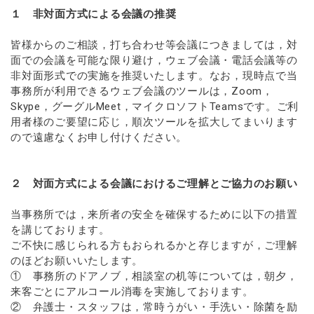
１ 非対面方式による会議の推奨
皆様からのご相談，打ち合わせ等会議につきましては，対
面での会議を可能な限り避け，ウェブ会議・電話会議等の
非対面形式での実施を推奨いたします。なお，現時点で当
事務所が利用できるウェブ会議のツールは，Zoom，
Skype，グーグルMeet，マイクロソフトTeamsです。ご利
用者様のご要望に応じ，順次ツールを拡大してまいります
ので遠慮なくお申し付けください。
２ 対面方式による会議におけるご理解とご協力のお願い
当事務所では，来所者の安全を確保するために以下の措置
を講じております。
ご不快に感じられる方もおられるかと存じますが，ご理解
のほどお願いいたします。
① 事務所のドアノブ，相談室の机等については，朝夕，
来客ごとにアルコール消毒を実施しております。
② 弁護士・スタッフは，常時うがい・手洗い・除菌を励